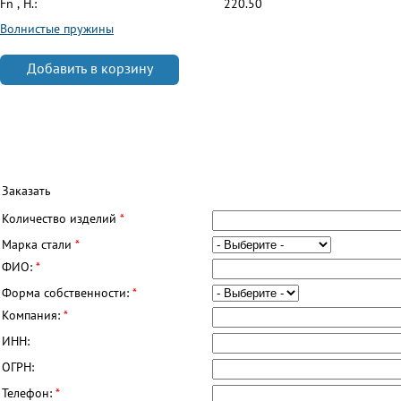
Fn , Н.:
220.50
Волнистые пружины
Добавить в корзину
Заказать
Количество изделий
*
Марка стали
*
ФИО:
*
Форма собственности:
*
Компания:
*
ИНН:
ОГРН:
Телефон:
*