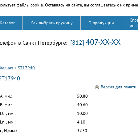
ользует файлы cookie. Оставаясь на сайте, вы соглашаетесь с их прим
Спр
Каталог
Как выбрать пружину
О продукции
инф
407-XX-XX
[812]
елефон в Санкт-Петербурге:
Вы здесь
Главная
»
ST17940
ST17940
Версия для печати
A, мм.:
50.80
B, мм.:
40.60
L0 , мм.:
10.00
Ln , мм.:
4.10
c, Н./мм.:
37.30