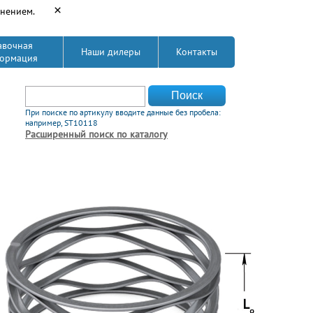
×
енением.
авочная
Наши дилеры
Контакты
ормация
Форма поиска
Поиск
При поиске по артикулу вводите данные без пробела:
например, ST10118
Расширенный поиск по каталогу