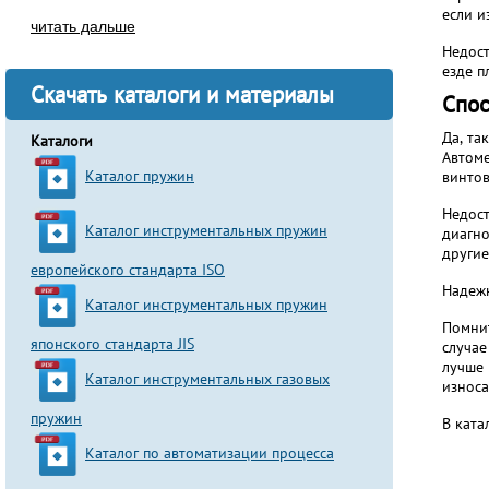
если и
читать дальше
Недост
езде п
Скачать каталоги и материалы
Спос
Да, та
Каталоги
Автоме
Каталог пружин
винтов
Недост
Каталог инструментальных пружин
диагно
другие
европейского стандарта ISO
Надеж
Каталог инструментальных пружин
Помнит
японского стандарта JIS
случае
лучше 
Каталог инструментальных газовых
износа
пружин
В ката
Каталог по автоматизации процесса