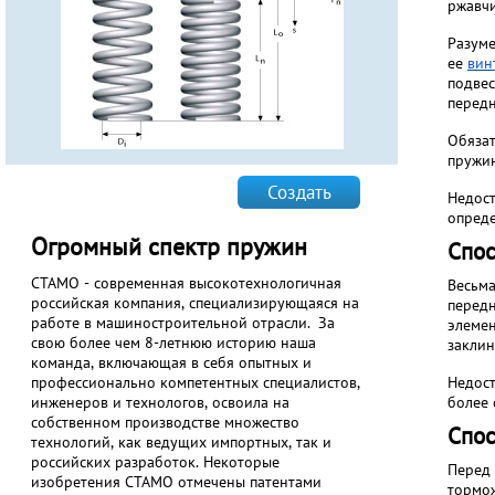
ржавч
Разуме
ее
вин
подвес
перед
Обязат
пружи
Создать
Недост
опреде
Огромный спектр пружин
Спос
СТАМО - современная высокотехнологичная
Весьма
российская компания, специализирующаяся на
передн
работе в машиностроительной отрасли. За
элемен
свою более чем 8-летнюю историю наша
заклин
команда, включающая в себя опытных и
профессионально компетентных специалистов,
Недост
инженеров и технологов, освоила на
более 
собственном производстве множество
Спос
технологий, как ведущих импортных, так и
российских разработок. Некоторые
Перед 
изобретения СТАМО отмечены патентами
тормож