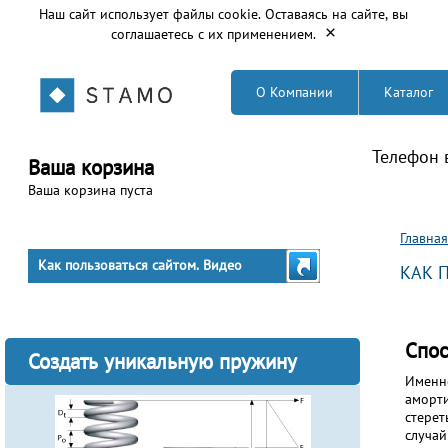
Наш сайт использует файлы cookie. Оставаясь на сайте, вы
×
соглашаетесь с их применением.
О Компании
Каталог
Телефон 
Ваша корзина
Ваша корзина пуста
Вы з
Главная
Как пользоваться сайтом. Видео
КАК 
Спос
Создать уникальную пружину
Именно
аморти
стерет
случай