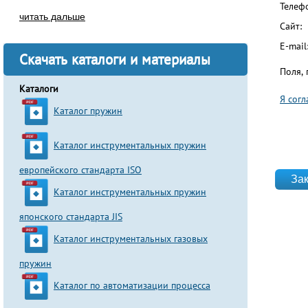
Телеф
читать дальше
Сайт:
E-mail
Скачать каталоги и материалы
Поля,
Каталоги
Я сог
Каталог пружин
Согла
Каталог инструментальных пружин
website
европейского стандарта ISO
Каталог инструментальных пружин
японского стандарта JIS
Каталог инструментальных газовых
пружин
Каталог по автоматизации процесса