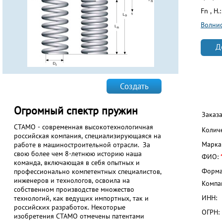
Fn , Н.
Волни
Д
Создать
Огромный спектр пружин
Заказ
СТАМО - современная высокотехнологичная
Колич
российская компания, специализирующаяся на
Марка
работе в машиностроительной отрасли. За
свою более чем 8-летнюю историю наша
ФИО:
команда, включающая в себя опытных и
Форма
профессионально компетентных специалистов,
инженеров и технологов, освоила на
Компа
собственном производстве множество
ИНН:
технологий, как ведущих импортных, так и
российских разработок. Некоторые
ОГРН:
изобретения СТАМО отмечены патентами