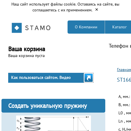
Наш сайт использует файлы cookie. Оставаясь на сайте, вы
×
соглашаетесь с их применением.
О Компании
Каталог
Телефон 
Ваша корзина
Ваша корзина пуста
Вы з
Главная
Как пользоваться сайтом. Видео
ST16
A, мм.:
Создать уникальную пружину
B, мм.:
L0 , мм
Ln , мм
c, Н./м