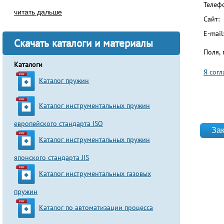
Телеф
читать дальше
Сайт:
E-mail
Скачать каталоги и материалы
Поля,
Каталоги
Я сог
Каталог пружин
Согла
Каталог инструментальных пружин
website
европейского стандарта ISO
Каталог инструментальных пружин
японского стандарта JIS
Каталог инструментальных газовых
пружин
Каталог по автоматизации процесса