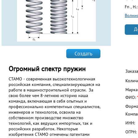
Fn , Н.
Волни
Д
Создать
Огромный спектр пружин
Заказ
СТАМО - современная высокотехнологичная
Колич
российская компания, специализирующаяся на
Марка
работе в машиностроительной отрасли. За
свою более чем 8-летнюю историю наша
ФИО:
команда, включающая в себя опытных и
Форма
профессионально компетентных специалистов,
инженеров и технологов, освоила на
Компа
собственном производстве множество
ИНН:
технологий, как ведущих импортных, так и
российских разработок. Некоторые
ОГРН:
изобретения СТАМО отмечены патентами