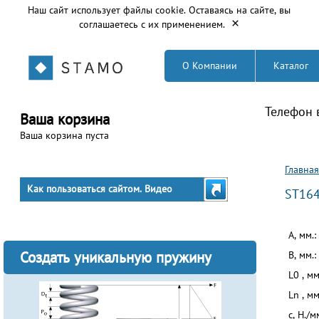
Наш сайт использует файлы cookie. Оставаясь на сайте, вы
×
соглашаетесь с их применением.
О Компании
Каталог
Телефон 
Ваша корзина
Ваша корзина пуста
Вы з
Главная
Как пользоваться сайтом. Видео
ST16
A, мм.:
Создать уникальную пружину
B, мм.:
L0 , мм
Ln , мм
c, Н./м