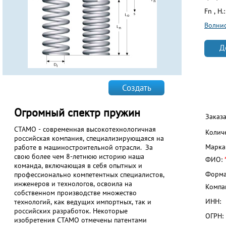
Fn , Н.
Волни
Д
Создать
Огромный спектр пружин
Заказ
СТАМО - современная высокотехнологичная
Колич
российская компания, специализирующаяся на
Марка
работе в машиностроительной отрасли. За
свою более чем 8-летнюю историю наша
ФИО:
команда, включающая в себя опытных и
Форма
профессионально компетентных специалистов,
инженеров и технологов, освоила на
Компа
собственном производстве множество
ИНН:
технологий, как ведущих импортных, так и
российских разработок. Некоторые
ОГРН:
изобретения СТАМО отмечены патентами