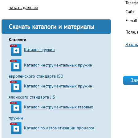
Телеф
читать дальше
Сайт:
E-mail
Скачать каталоги и материалы
Поля,
Каталоги
Я сог
Каталог пружин
Согла
Каталог инструментальных пружин
website
европейского стандарта ISO
Каталог инструментальных пружин
японского стандарта JIS
Каталог инструментальных газовых
пружин
Каталог по автоматизации процесса