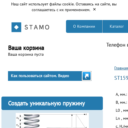
Наш сайт использует файлы cookie. Оставаясь на сайте, вы
×
соглашаетесь с их применением.
О Компании
Каталог
Телефон 
Ваша корзина
Ваша корзина пуста
Вы з
Главная
Как пользоваться сайтом. Видео
ST15
A, мм.:
Создать уникальную пружину
B, мм.:
L0 , мм
Ln , мм
c, Н./м