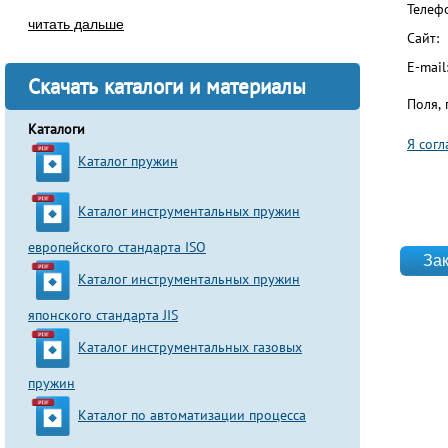
Телеф
читать дальше
Сайт:
E-mail
Скачать каталоги и материалы
Поля,
Каталоги
Я сог
Каталог пружин
Согла
Каталог инструментальных пружин
website
европейского стандарта ISO
Каталог инструментальных пружин
японского стандарта JIS
Каталог инструментальных газовых
пружин
Каталог по автоматизации процесса