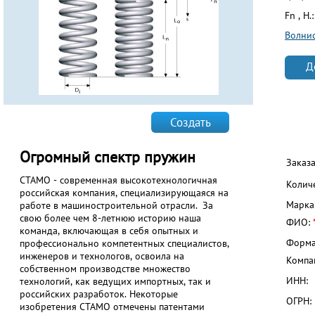
Fn , Н.
Волни
Д
Создать
Огромный спектр пружин
Заказ
СТАМО - современная высокотехнологичная
Колич
российская компания, специализирующаяся на
Марка
работе в машиностроительной отрасли. За
свою более чем 8-летнюю историю наша
ФИО:
команда, включающая в себя опытных и
Форма
профессионально компетентных специалистов,
инженеров и технологов, освоила на
Компа
собственном производстве множество
ИНН:
технологий, как ведущих импортных, так и
российских разработок. Некоторые
ОГРН:
изобретения СТАМО отмечены патентами