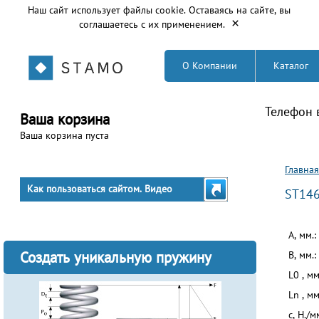
Наш сайт использует файлы cookie. Оставаясь на сайте, вы
×
соглашаетесь с их применением.
О Компании
Каталог
Телефон 
Ваша корзина
Ваша корзина пуста
Вы з
Главная
Как пользоваться сайтом. Видео
ST14
A, мм.:
Создать уникальную пружину
B, мм.:
L0 , мм
Ln , мм
c, Н./м