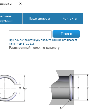
×
енением.
авочная
Наши дилеры
Контакты
ормация
Форма поиска
Поиск
При поиске по артикулу вводите данные без пробела:
например, ST10118
Расширенный поиск по каталогу