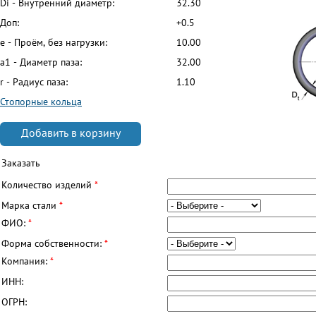
Di - Внутренний диаметр:
32.30
Доп:
+0.5
e - Проём, без нагрузки:
10.00
a1 - Диаметр паза:
32.00
r - Радиус паза:
1.10
Стопорные кольца
Добавить в корзину
Заказать
Количество изделий
*
Марка стали
*
ФИО:
*
Форма собственности:
*
Компания:
*
ИНН:
ОГРН: