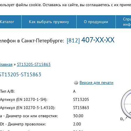
ользует файлы cookie. Оставаясь на сайте, вы соглашаетесь с их прим
Спр
Каталог
Как выбрать пружину
О продукции
инф
407-XX-XX
[812]
елефон в Санкт-Петербурге:
Вы здесь
Главная
»
ST13205-ST15863
ST13205-ST15863
Версия для печати
Тип A/B:
A
Артикул (EN 10270-1-SH):
ST13205
Артикул (EN 10270-3-1.4310):
ST15863
a - Диаметр оси или отверстия:
30.00
Dt - Диаметр проволоки:
2.00