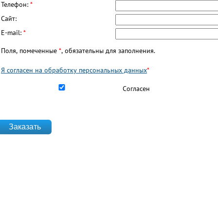
Телефон:
*
Сайт:
E-mail:
*
Поля, помеченные
*
, обязательны для заполнения.
Я согласен на обработку персональных данных
*
Согласен на обработку данных
*
Согласен
website_url