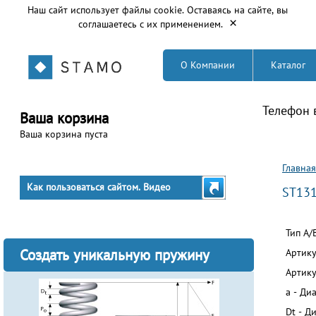
Наш сайт использует файлы cookie. Оставаясь на сайте, вы
×
соглашаетесь с их применением.
О Компании
Каталог
Телефон 
Ваша корзина
Ваша корзина пуста
Вы з
Главная
Как пользоваться сайтом. Видео
ST13
Тип A/
Создать уникальную пружину
Артику
Артику
a - Ди
Dt - Д