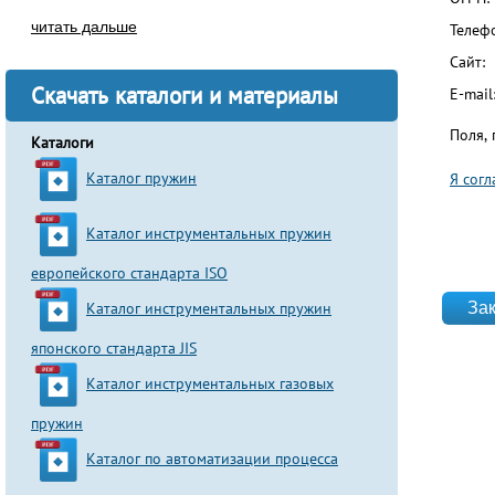
читать дальше
Телеф
Сайт:
Скачать каталоги и материалы
E-mail
Поля,
Каталоги
Каталог пружин
Я сог
Согла
Каталог инструментальных пружин
европейского стандарта ISO
website
Каталог инструментальных пружин
японского стандарта JIS
Каталог инструментальных газовых
пружин
Каталог по автоматизации процесса