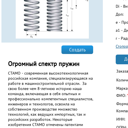
Di - В
Доп:
e - Пр
a1 - Д
r - Ра
Стопо
Создать
Д
Огромный спектр пружин
Заказ
СТАМО - современная высокотехнологичная
российская компания, специализирующаяся на
Колич
работе в машиностроительной отрасли. За
Марка
свою более чем 8-летнюю историю наша
команда, включающая в себя опытных и
ФИО:
профессионально компетентных специалистов,
Форма
инженеров и технологов, освоила на
собственном производстве множество
Компа
технологий, как ведущих импортных, так и
ИНН:
российских разработок. Некоторые
изобретения СТАМО отмечены патентами
ОГРН: