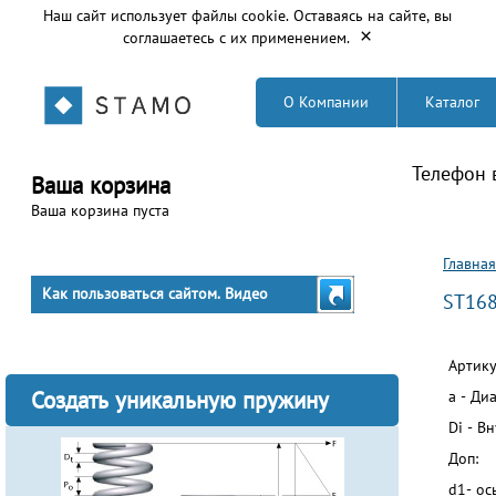
Наш сайт использует файлы cookie. Оставаясь на сайте, вы
×
соглашаетесь с их применением.
О Компании
Каталог
Телефон 
Ваша корзина
Ваша корзина пуста
Вы з
Главная
Как пользоваться сайтом. Видео
ST16
Артику
Создать уникальную пружину
a - Ди
Di - В
Доп:
d1- ос