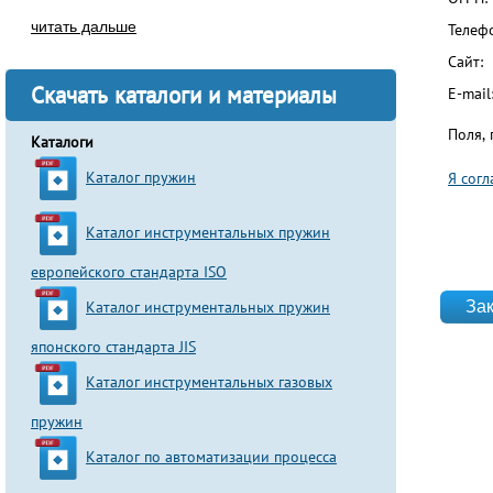
читать дальше
Телеф
Сайт:
Скачать каталоги и материалы
E-mail
Поля,
Каталоги
Каталог пружин
Я сог
Согла
Каталог инструментальных пружин
европейского стандарта ISO
website
Каталог инструментальных пружин
японского стандарта JIS
Каталог инструментальных газовых
пружин
Каталог по автоматизации процесса