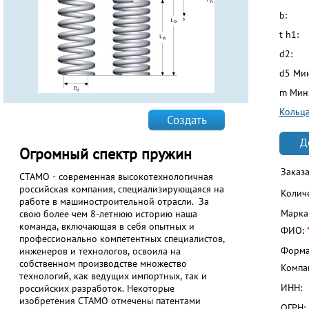
b:
t h1:
d2:
d5 Ми
m Мин.
Кольца
Создать
Д
Огромный спектр пружин
Заказ
СТАМО - современная высокотехнологичная
российская компания, специализирующаяся на
Колич
работе в машиностроительной отрасли. За
Марка
свою более чем 8-летнюю историю наша
команда, включающая в себя опытных и
ФИО:
профессионально компетентных специалистов,
Форма
инженеров и технологов, освоила на
собственном производстве множество
Компа
технологий, как ведущих импортных, так и
ИНН:
российских разработок. Некоторые
изобретения СТАМО отмечены патентами
ОГРН: