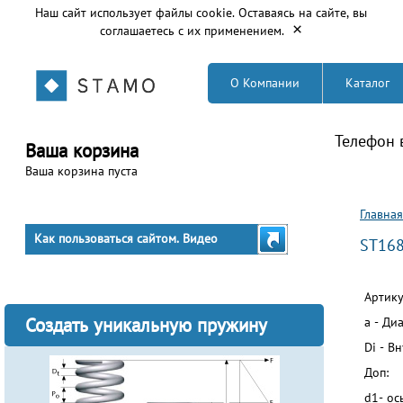
Наш сайт использует файлы cookie. Оставаясь на сайте, вы
×
соглашаетесь с их применением.
О Компании
Каталог
Телефон 
Ваша корзина
Ваша корзина пуста
Вы з
Главная
Как пользоваться сайтом. Видео
ST16
Артику
Создать уникальную пружину
a - Ди
Di - В
Доп:
d1- ос