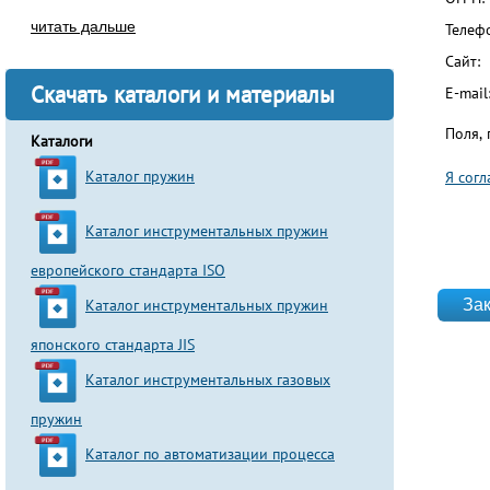
читать дальше
Телеф
Сайт:
Скачать каталоги и материалы
E-mail
Поля,
Каталоги
Каталог пружин
Я сог
Согла
Каталог инструментальных пружин
европейского стандарта ISO
website
Каталог инструментальных пружин
японского стандарта JIS
Каталог инструментальных газовых
пружин
Каталог по автоматизации процесса