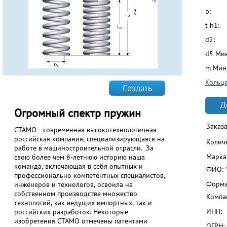
b:
t h1:
d2:
d5 Ми
m Мин.
Кольца
Создать
Д
Огромный спектр пружин
Заказ
СТАМО - современная высокотехнологичная
российская компания, специализирующаяся на
Колич
работе в машиностроительной отрасли. За
Марка
свою более чем 8-летнюю историю наша
команда, включающая в себя опытных и
ФИО:
профессионально компетентных специалистов,
Форма
инженеров и технологов, освоила на
собственном производстве множество
Компа
технологий, как ведущих импортных, так и
ИНН:
российских разработок. Некоторые
изобретения СТАМО отмечены патентами
ОГРН: