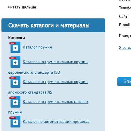
читать дальше
Телеф
Сайт:
Скачать каталоги и материалы
E-mail
Поля,
Каталоги
Каталог пружин
Я сог
Согла
Каталог инструментальных пружин
европейского стандарта ISO
website
Каталог инструментальных пружин
японского стандарта JIS
Каталог инструментальных газовых
пружин
Каталог по автоматизации процесса