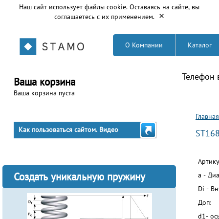
Наш сайт использует файлы cookie. Оставаясь на сайте, вы
×
соглашаетесь с их применением.
О Компании
Каталог
Телефон 
Ваша корзина
Ваша корзина пуста
Вы з
Главная
Как пользоваться сайтом. Видео
ST16
Артику
Создать уникальную пружину
a - Ди
Di - В
Доп:
d1- ос