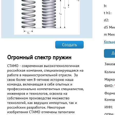
b:
t h1:
d2:
d5 Ми
m Мин.
Кольца
Создать
Д
Огромный спектр пружин
Заказ
СТАМО - современная высокотехнологичная
российская компания, специализирующаяся на
Колич
работе в машиностроительной отрасли. За
Марка
свою более чем 8-летнюю историю наша
команда, включающая в себя опытных и
ФИО:
профессионально компетентных специалистов,
Форма
инженеров и технологов, освоила на
собственном производстве множество
Компа
технологий, как ведущих импортных, так и
ИНН:
российских разработок. Некоторые
изобретения СТАМО отмечены патентами
ОГРН: