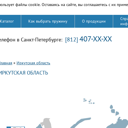
ользует файлы cookie. Оставаясь на сайте, вы соглашаетесь с их прим
Спр
Каталог
Как выбрать пружину
О продукции
инф
407-XX-XX
[812]
елефон в Санкт-Петербурге:
Вы здесь
Главная
»
Иркутская область
ИРКУТСКАЯ ОБЛАСТЬ