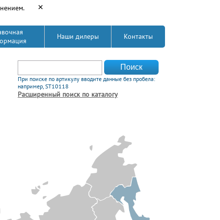
×
енением.
авочная
Наши дилеры
Контакты
ормация
Форма поиска
Поиск
При поиске по артикулу вводите данные без пробела:
например, ST10118
Расширенный поиск по каталогу