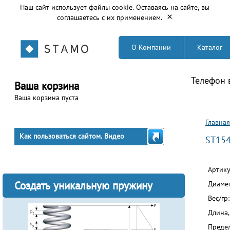
Наш сайт использует файлы cookie. Оставаясь на сайте, вы
×
соглашаетесь с их применением.
О Компании
Каталог
Телефон 
Ваша корзина
Ваша корзина пуста
Вы з
Главная
Как пользоваться сайтом. Видео
ST15
Артик
Создать уникальную пружину
Диаме
Вес/гр
Длина,
Предел