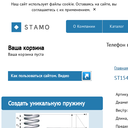
Наш сайт использует файлы cookie. Оставаясь на сайте, вы
×
соглашаетесь с их применением.
О Компании
Каталог
Телефон 
Ваша корзина
Ваша корзина пуста
Вы з
Главная
Как пользоваться сайтом. Видео
ST15
Артик
Создать уникальную пружину
Диаме
Вес/гр
Длина,
Предел