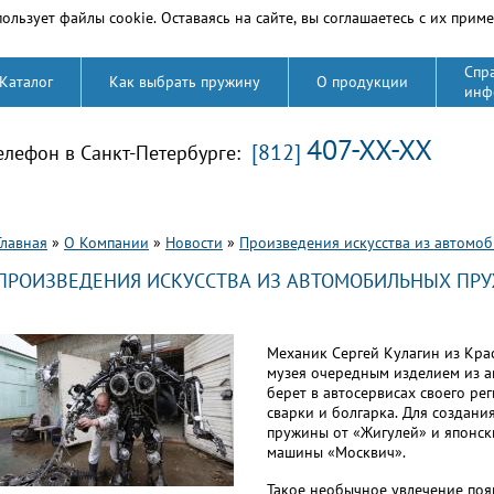
ользует файлы cookie. Оставаясь на сайте, вы соглашаетесь с их прим
Спр
Каталог
Как выбрать пружину
О продукции
инф
407-XX-XX
[812]
елефон в Санкт-Петербурге:
Вы здесь
Главная
»
О Компании
»
Новости
»
Произведения искусства из автомо
ПРОИЗВЕДЕНИЯ ИСКУССТВА ИЗ АВТОМОБИЛЬНЫХ ПРУ
Механик Сергей Кулагин из Кра
музея очередным изделием из а
берет в автосервисах своего ре
сварки и болгарка. Для создан
пружины от «Жигулей» и японск
машины «Москвич».
Такое необычное увлечение появ