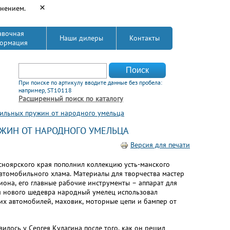
×
енением.
авочная
Наши дилеры
Контакты
ормация
Форма поиска
Поиск
При поиске по артикулу вводите данные без пробела:
например, ST10118
Расширенный поиск по каталогу
бильных пружин от народного умельца
ЖИН ОТ НАРОДНОГО УМЕЛЬЦА
Версия для печати
сноярского края пополнил коллекцию усть-манского
втомобильного хлама. Материалы для творчества мастер
гиона, его главные рабочие инструменты – аппарат для
ия нового шедевра народный умелец использовал
их автомобилей, маховик, моторные цепи и бампер от
илось у Сергея Кулагина после того, как он решил