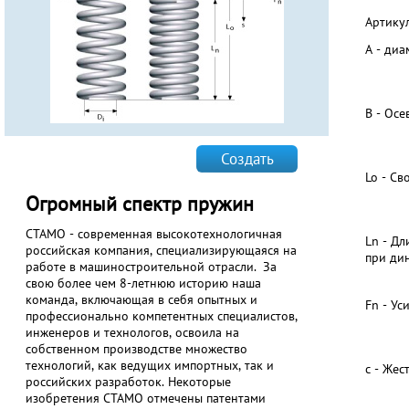
Артику
А - диа
В - Ос
Создать
Lo - С
Огромный спектр пружин
СТАМО - современная высокотехнологичная
Ln - Д
российская компания, специализирующаяся на
при ди
работе в машиностроительной отрасли. За
свою более чем 8-летнюю историю наша
команда, включающая в себя опытных и
Fn - Ус
профессионально компетентных специалистов,
инженеров и технологов, освоила на
собственном производстве множество
технологий, как ведущих импортных, так и
с - Жес
российских разработок. Некоторые
изобретения СТАМО отмечены патентами