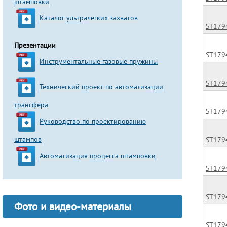
штамповки
Каталог ультралегких захватов
ST179
Презентации
ST179
Инструментальные газовые пружины
ST179
Технический проект по автоматизации
трансфера
ST179
Руководство по проектированию
штампов
ST179
Автоматизация процесса штамповки
ST179
ST179
Фото и видео-материалы
ST179