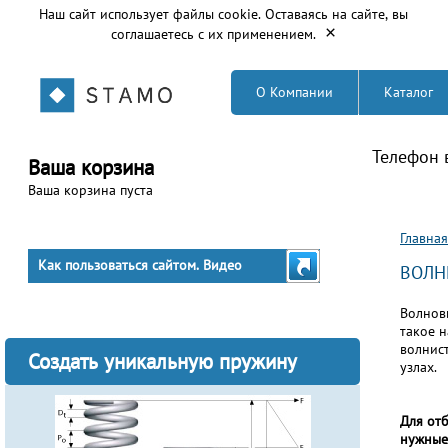
Наш сайт использует файлы cookie. Оставаясь на сайте, вы
×
соглашаетесь с их применением.
О Компании
Каталог
Телефон 
Ваша корзина
Ваша корзина пуста
Вы з
Главная
Как пользоваться сайтом. Видео
ВОЛН
Волнов
такое н
волнис
Создать уникальную пружину
узлах.
Для от
нужные