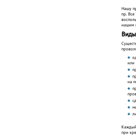
Нашу п
пр. Все
воспол
нашим 
Виды
Сущест
проволо
о
или 
п
п
на п
п
пров
с
м
л
Каждый
при кр