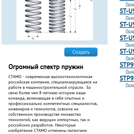
Под
ST-U
Под
ST-U
Под
ST-U
Под
ST-U
Создать
Под
STP9
Огромный спектр пружин
Под
СТАМО - современная высокотехнологичная
STP9
российская компания, специализирующаяся на
Под
работе в машиностроительной отрасли. За
Стра
свою более чем 8-летнюю историю наша
команда, включающая в себя опытных и
профессионально компетентных специалистов,
инженеров и технологов, освоила на
собственном производстве множество
технологий, как ведущих импортных, так и
российских разработок. Некоторые
изобретения СТАМО отмечены патентами