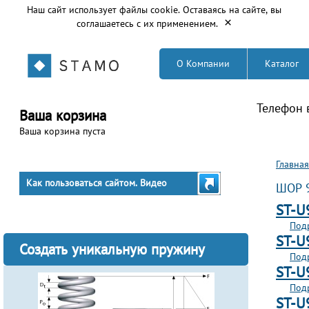
Наш сайт использует файлы cookie. Оставаясь на сайте, вы
×
соглашаетесь с их применением.
О Компании
Каталог
Телефон 
Ваша корзина
Ваша корзина пуста
Вы з
Главная
Как пользоваться сайтом. Видео
ШОР 
ST-U
Под
ST-U
Создать уникальную пружину
Под
ST-U
Под
ST-U