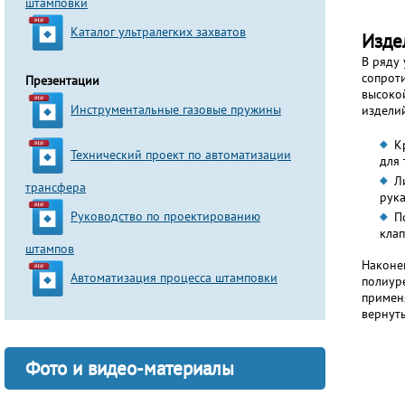
штамповки
Каталог ультралегких захватов
Изде
В ряду
сопрот
Презентации
высоко
Инструментальные газовые пружины
издели
К
Технический проект по автоматизации
для
Л
трансфера
рука
Руководство по проектированию
П
клап
штампов
Наконе
Автоматизация процесса штамповки
полиуре
примен
вернут
Фото и видео-материалы