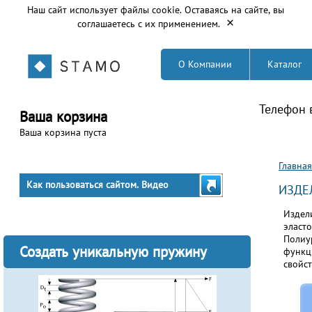
Наш сайт использует файлы cookie. Оставаясь на сайте, вы
×
соглашаетесь с их применением.
О Компании
Каталог
Телефон 
Ваша корзина
Ваша корзина пуста
Вы з
Главная
Как пользоваться сайтом. Видео
ИЗДЕ
Издел
эласт
Полиу
Создать уникальную пружину
функц
свойс