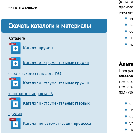
(орган
произв
читать дальше
механич
т
Скачать каталоги и материалы
в
с
п
Каталоги
и
Каталог пружин
Альт
Каталог инструментальных пружин
Програ
европейского стандарта ISO
альтер
темпер
Каталог инструментальных пружин
темпера
полиур
японского стандарта JIS
Каталог инструментальных газовых
с
н
пружин
с
у
Каталог по автоматизации процесса
н