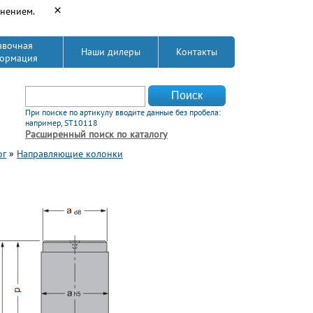
×
енением.
авочная
Наши дилеры
Контакты
ормация
Форма поиска
Поиск
При поиске по артикулу вводите данные без пробела:
например, ST10118
Расширенный поиск по каталогу
ог
»
Направляющие колонки