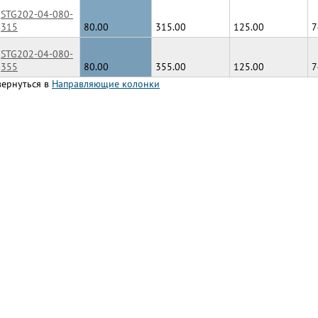
STG202-04-080-
315
80.00
315.00
125.00
7
STG202-04-080-
355
80.00
355.00
125.00
7
вернуться в
Направляющие колонки