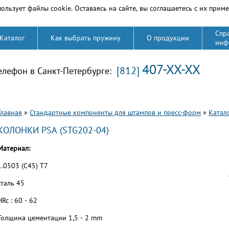
ользует файлы cookie. Оставаясь на сайте, вы соглашаетесь с их прим
Спр
Каталог
Как выбрать пружину
О продукции
инф
407-XX-XX
[812]
елефон в Санкт-Петербурге:
Вы здесь
Главная
»
Стандартные компоненты для штампов и пресс-форм
»
Катал
КОЛОНКИ PSA (STG202-04)
Материал:
1.0503 (C45) T7
сталь 45
HRc : 60 - 62
Толщина цементации 1,5 - 2 mm