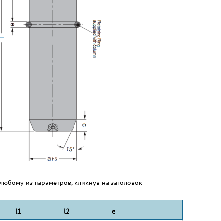
любому из параметров, кликнув на заголовок
l1
l2
e