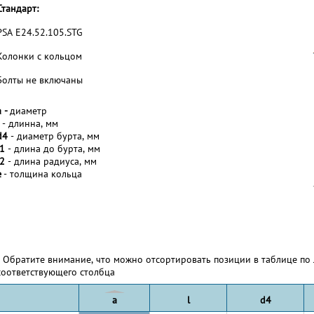
Стандарт:
PSA E24.52.105.STG
Колонки с кольцом
Болты не включаны
a -
диаметр
- длинна, мм
d4
- диаметр бурта, мм
l1
- длина до бурта, мм
l2
- длина радиуса, мм
e
- толщина кольца
* Обратите внимание, что можно отсортировать позиции в таблице по 
соответствующего столбца
a
l
d4