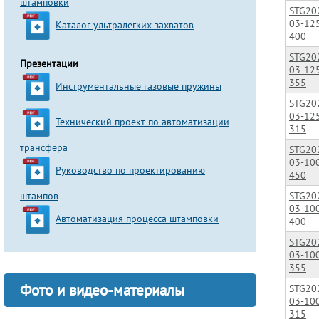
штамповки
STG20
03-12
Каталог ультралегких захватов
400
STG20
Презентации
03-12
355
Инструментальные газовые пружины
STG20
03-12
Технический проект по автоматизации
315
трансфера
STG20
03-10
Руководство по проектированию
450
штампов
STG20
03-10
Автоматизация процесса штамповки
400
STG20
03-10
355
Фото и видео-материалы
STG20
03-10
315