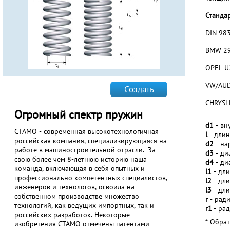
Стандар
DIN 98
BMW 29
OPEL U
VW/AUD
Создать
CHRYSL
Огромный спектр пружин
d1
- вн
СТАМО - современная высокотехнологичная
l
- длин
российская компания, специализирующаяся на
d2
- на
работе в машиностроительной отрасли. За
d3
- ди
свою более чем 8-летнюю историю наша
d4
- ди
команда, включающая в себя опытных и
l1
- дли
профессионально компетентных специалистов,
l2
- дли
инженеров и технологов, освоила на
l3
- дли
собственном производстве множество
r
- ради
технологий, как ведущих импортных, так и
r1
- рад
российских разработок. Некоторые
* Обра
изобретения СТАМО отмечены патентами