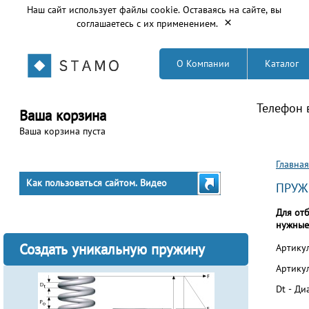
Наш сайт использует файлы cookie. Оставаясь на сайте, вы
×
соглашаетесь с их применением.
О Компании
Каталог
Телефон 
Ваша корзина
Ваша корзина пуста
Вы з
Главная
Как пользоваться сайтом. Видео
ПРУЖ
Для от
нужные
Создать уникальную пружину
Артикул
Артикул
Dt - Д