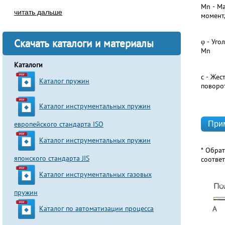
Mn - М
читать дальше
момент
Скачать каталоги и материалы
φ - Уго
Mn
Каталоги
c - Жес
Каталог пружин
поворо
Каталог инструментальных пружин
европейского стандарта ISO
Каталог инструментальных пружин
* Обра
японского стандарта JIS
соотве
Каталог инструментальных газовых
пружин
Каталог по автоматизации процесса