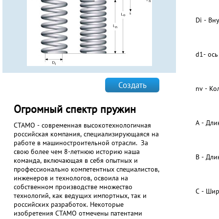
Di - В
d1- ось
Создать
nv - Ко
Огромный спектр пружин
A - Дл
СТАМО - современная высокотехнологичная
российская компания, специализирующаяся на
работе в машиностроительной отрасли. За
свою более чем 8-летнюю историю наша
B - Дл
команда, включающая в себя опытных и
профессионально компетентных специалистов,
инженеров и технологов, освоила на
собственном производстве множество
C - Ши
технологий, как ведущих импортных, так и
российских разработок. Некоторые
изобретения СТАМО отмечены патентами