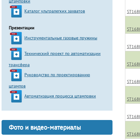
штамповки
Каталог ультралегких захватов
ST168
Презентации
ST168
Инструментальные газовые пружины
ST168
Технический проект по автоматизации
ST168
трансфера
Руководство по проектированию
ST168
штампов
Автоматизация процесса штамповки
ST168
ST168
Фото и видео-материалы
ST168