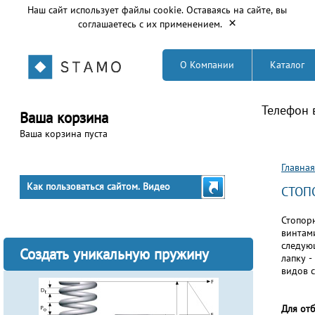
Наш сайт использует файлы cookie. Оставаясь на сайте, вы
×
соглашаетесь с их применением.
О Компании
Каталог
Телефон 
Ваша корзина
Ваша корзина пуста
Вы з
Главная
Как пользоваться сайтом. Видео
СТОП
Стопор
винтами
следую
Создать уникальную пружину
лапку -
видов 
Для от