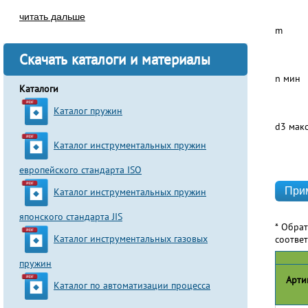
читать дальше
m
Скачать каталоги и материалы
n мин
Каталоги
Каталог пружин
d3 мак
Каталог инструментальных пружин
европейского стандарта ISO
Каталог инструментальных пружин
японского стандарта JIS
* Обра
Каталог инструментальных газовых
соотве
пружин
Арти
Каталог по автоматизации процесса