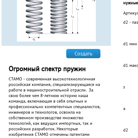
нужные
Артику
d2 - па
d1 мин
Создать
d1 мак
Огромный спектр пружин
СТАМО - современная высокотехнологичная
российская компания, специализирующаяся на
s
работе в машиностроительной отрасли. За
свою более чем 8-летнюю историю наша
команда, включающая в себя опытных и
профессионально компетентных специалистов,
a
инженеров и технологов, освоила на
собственном производстве множество
технологий, как ведущих импортных, так и
российских разработок. Некоторые
d2
изобретения СТАМО отмечены патентами