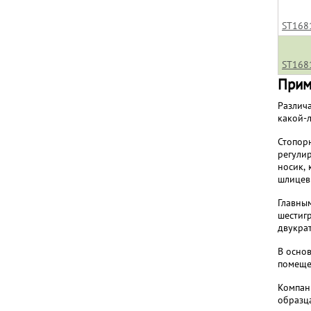
ST168
ST168
Прим
Различ
какой-
Стопор
регули
носик, 
шлицев
Главны
шестиг
двукрат
В осно
помеще
Компан
образца