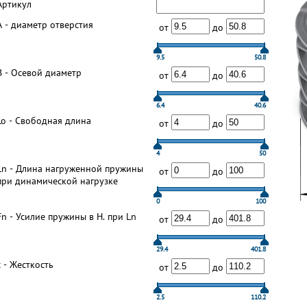
Артикул
А - диаметр отверстия
от
до
9.5
50.8
В - Осевой диаметр
от
до
6.4
40.6
Lo - Свободная длина
от
до
4
50
Ln - Длина нагруженной пружины
от
до
при динамической нагрузке
0
100
Fn - Усилие пружины в Н. при Ln
от
до
29.4
401.8
с - Жесткость
от
до
2.5
110.2