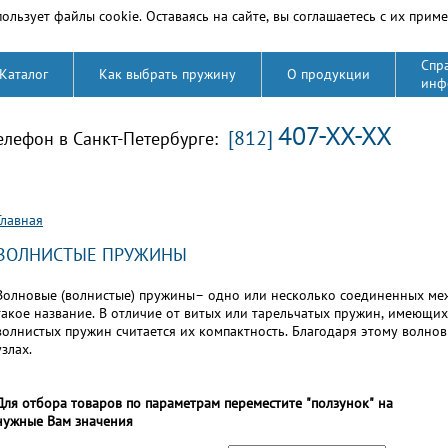
ользует файлы cookie. Оставаясь на сайте, вы соглашаетесь с их прим
Спр
Каталог
Как выбрать пружину
О продукции
инф
407-XX-XX
[812]
елефон в Санкт-Петербурге:
Вы здесь
Главная
ВОЛНИСТЫЕ ПРУЖИНЫ
Волновые (волнистые) пружины– одно или несколько соединенных меж
такое название. В отличие от витых или тарельчатых пружин, имеющих
волнистых пружин считается их компактность. Благодаря этому волно
узлах.
Для отбора товаров по параметрам переместите "ползунок" на
нужные Вам значения