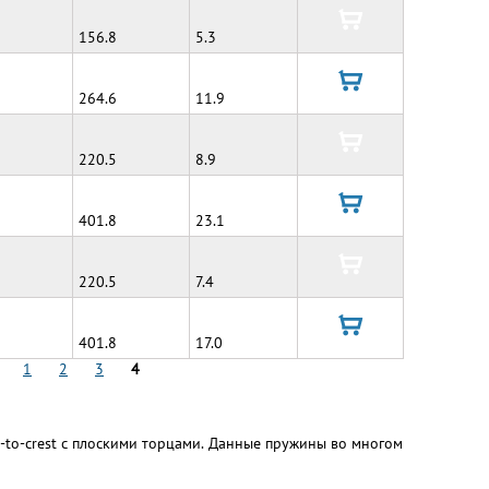
корзину
156.8
5.3
в
корзину
264.6
11.9
в
корзину
220.5
8.9
в
корзину
401.8
23.1
в
корзину
220.5
7.4
в
корзину
401.8
17.0
в
1
2
3
4
корзину
-to-crest с плоскими торцами. Данные пружины во многом