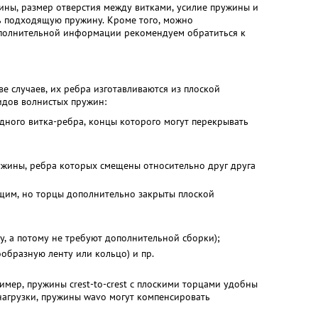
ины, размер отверстия между витками, усилие пружины и
ть подходящую пружину. Кроме того, можно
ополнительной информации рекомендуем обратиться к
е случаев, их ребра изготавливаются из плоской
идов волнистых пружин:
дного витка-ребра, концы которого могут перекрывать
ружины, ребра которых смещены относительно друг друга
ущим, но торцы дополнительно закрыты плоской
, а потому не требуют дополнительной сборки);
образную ленту или кольцо) и пр.
мер, пружины crest-to-crest с плоскими торцами удобны
агрузки, пружины wavo могут компенсировать