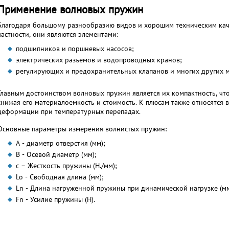
Применение волновых пружин
Благодаря большому разнообразию видов и хорошим техническим кач
частности, они являются элементами:
подшипников и поршневых насосов;
электрических разъемов и водопроводных кранов;
регулирующих и предохранительных клапанов и многих других м
Главным достоинством волновых пружин является их компактность, чт
снижая его материалоемкость и стоимость. К плюсам также относятся 
деформации при температурных перепадах.
Основные параметры измерения волнистых пружин:
А - диаметр отверстия (мм);
В - Осевой диаметр (мм);
с – Жесткость пружины (Н./мм);
Lo - Свободная длина (мм);
Ln - Длина нагруженной пружины при динамической нагрузке (мм
Fn - Усилие пружины (Н).