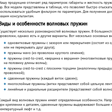
Нашу продукцию отличает ряд параметров: габариты и жесткость пруж
пр. Все модели представлены в таблице, что позволяет быстро отыска
воспользоваться удобным фильтром по параметрам. Для получения д
нашим консультантам.
Виды и особенности волновых пружин
Существует несколько разновидностей волновых пружин. В большинств
проволоки, однако есть и другие варианты. Вот несколько основных в
одновитковые пружины с зазором или перекрытием (состоят из о
или не перекрывать друг друга);
пружины wavo (из проволоки круглого сечения);
пружины crest-to-crest, «вершина к вершине» (многовитковые п
на половину длины волны);
пружины crest-to-crest с плоскими торцами (аналогичны предыд
проволокой);
сдвоенные пружины (каждый виток сдвоен);
многослойные пружины (витки представляют собой цельную ленту
линейные и радиальные расширители (представляют собой волно
Каждый вид волновых пружин имеет определенные особенности. Напри
при креплении к деталям, сдвоенные пружины выдерживают большие н
температурный люфт и т.д.