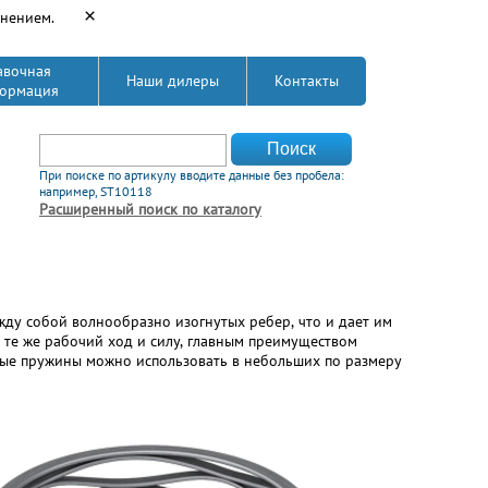
×
енением.
авочная
Наши дилеры
Контакты
ормация
Форма поиска
Поиск
При поиске по артикулу вводите данные без пробела:
например, ST10118
Расширенный поиск по каталогу
ду собой волнообразно изогнутых ребер, что и дает им
 те же рабочий ход и силу, главным преимуществом
вые пружины можно использовать в небольших по размеру