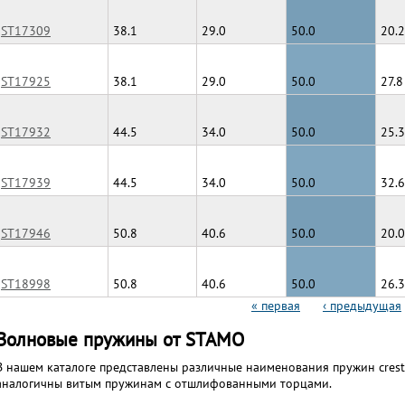
ST17309
38.1
29.0
50.0
20.2
ST17925
38.1
29.0
50.0
27.8
ST17932
44.5
34.0
50.0
25.3
ST17939
44.5
34.0
50.0
32.6
ST17946
50.8
40.6
50.0
20.0
ST18998
50.8
40.6
50.0
26.3
Страницы
« первая
‹ предыдущая
Волновые пружины от STAMO
В нашем каталоге представлены различные наименования пружин crest
аналогичны витым пружинам с отшлифованными торцами.