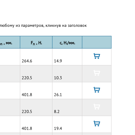
любому из параметров, кликнув на заголовок
L
, мм.
F
, Н.
c, Н./мм.
n
n
264.6
14.9
в
корзину
220.5
10.3
в
корзину
401.8
26.1
в
корзину
220.5
8.2
в
корзину
401.8
19.4
в