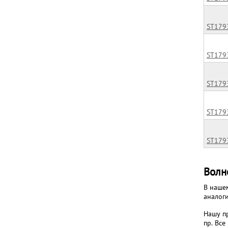
ST179
ST179
ST179
ST179
ST179
Стра
Волн
В наше
аналог
Нашу п
пр. Все