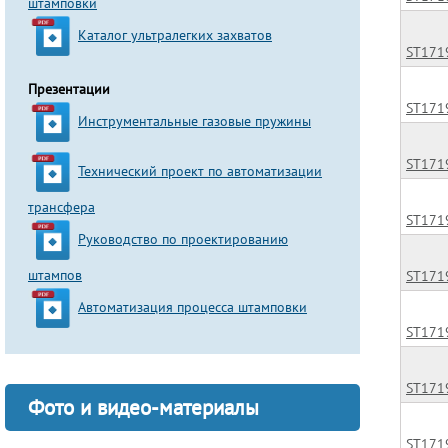
штамповки
Каталог ультралегких захватов
ST171
Презентации
ST171
Инструментальные газовые пружины
ST171
Технический проект по автоматизации
трансфера
ST171
Руководство по проектированию
штампов
ST171
Автоматизация процесса штамповки
ST171
ST171
Фото и видео-материалы
ST171