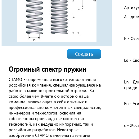
Артику
А - диа
В - Ос
Создать
Lo - С
Огромный спектр пружин
СТАМО - современная высокотехнологичная
Ln - Д
российская компания, специализирующаяся на
при ди
работе в машиностроительной отрасли. За
свою более чем 8-летнюю историю наша
команда, включающая в себя опытных и
Fn - Ус
профессионально компетентных специалистов,
инженеров и технологов, освоила на
собственном производстве множество
технологий, как ведущих импортных, так и
с - Жес
российских разработок. Некоторые
изобретения СТАМО отмечены патентами