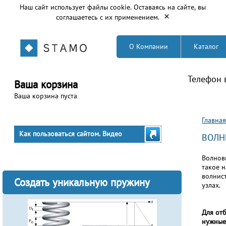
Наш сайт использует файлы cookie. Оставаясь на сайте, вы
×
соглашаетесь с их применением.
О Компании
Каталог
Телефон 
Ваша корзина
Ваша корзина пуста
Вы з
Главная
Как пользоваться сайтом. Видео
ВОЛН
Волнов
такое н
волнис
Создать уникальную пружину
узлах.
Для от
нужные