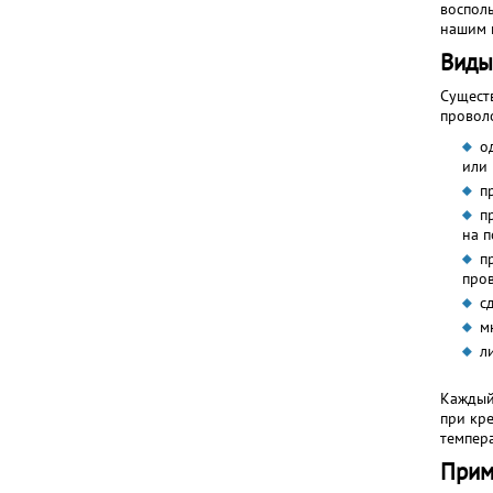
воспол
нашим 
Виды
Сущест
проволо
о
или 
п
п
на п
п
пров
с
м
л
Каждый
при кр
темпера
Прим