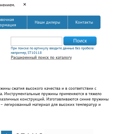
×
енением.
авочная
Наши дилеры
Контакты
ормация
Форма поиска
Поиск
При поиске по артикулу вводите данные без пробела:
например, ST10118
Расширенный поиск по каталогу
ины сжатия высокого качества и в соответствии с
а. Инструментальные пружины применяются в тяжело
различных конструкций. Изготавливаются синие пружины
4 – легированный материал для высоких температур и