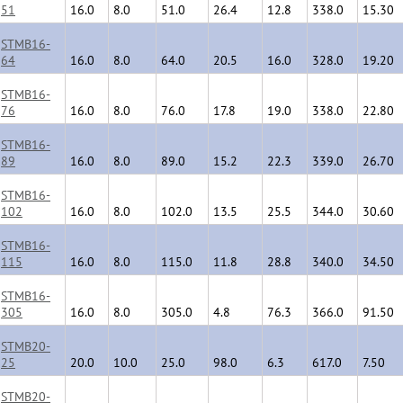
51
16.0
8.0
51.0
26.4
12.8
338.0
15.30
STMB16-
64
16.0
8.0
64.0
20.5
16.0
328.0
19.20
STMB16-
76
16.0
8.0
76.0
17.8
19.0
338.0
22.80
STMB16-
89
16.0
8.0
89.0
15.2
22.3
339.0
26.70
STMB16-
102
16.0
8.0
102.0
13.5
25.5
344.0
30.60
STMB16-
115
16.0
8.0
115.0
11.8
28.8
340.0
34.50
STMB16-
305
16.0
8.0
305.0
4.8
76.3
366.0
91.50
STMB20-
25
20.0
10.0
25.0
98.0
6.3
617.0
7.50
STMB20-