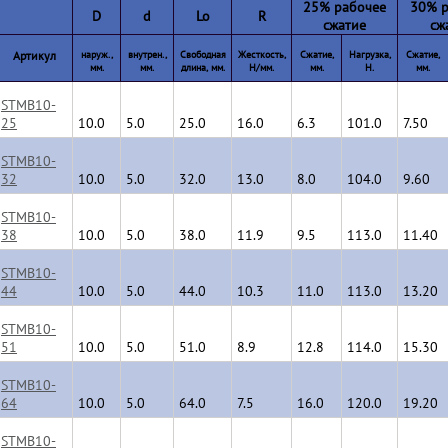
25% рабочее
30% р
D
d
Lo
R
сжатие
сж
Артикул
наруж.,
внутрен.,
Свободная
Жесткость,
Cжатие,
Нагрузка,
Cжатие,
мм.
мм.
длина, мм.
Н/мм.
мм.
H.
мм.
STMB10-
25
10.0
5.0
25.0
16.0
6.3
101.0
7.50
STMB10-
32
10.0
5.0
32.0
13.0
8.0
104.0
9.60
STMB10-
38
10.0
5.0
38.0
11.9
9.5
113.0
11.40
STMB10-
44
10.0
5.0
44.0
10.3
11.0
113.0
13.20
STMB10-
51
10.0
5.0
51.0
8.9
12.8
114.0
15.30
STMB10-
64
10.0
5.0
64.0
7.5
16.0
120.0
19.20
STMB10-