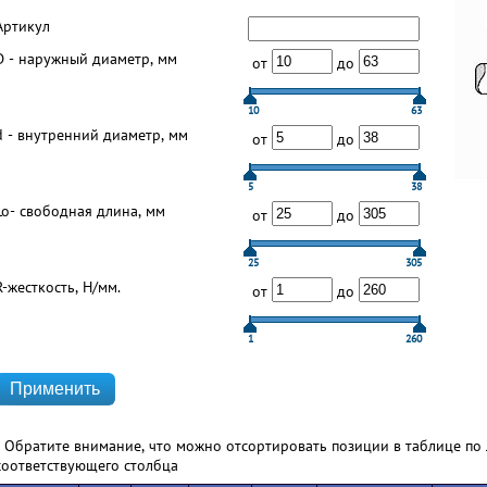
Артикул
D - наружный диаметр, мм
от
до
10
63
d - внутренний диаметр, мм
от
до
5
38
Lo- свободная длина, мм
от
до
25
305
R-жесткость, Н/мм.
от
до
1
260
* Обратите внимание, что можно отсортировать позиции в таблице по 
соответствующего столбца