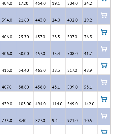
404.0
17.20
454.0
19.1
504.0
24.2
в
корзину
394.0
21.60
443.0
24.0
492.0
29.2
в
корзину
406.0
25.70
457.0
28.5
507.0
36.3
в
корзину
406.0
30.00
457.0
33.4
508.0
41.7
в
корзину
413.0
34.40
465.0
38.3
517.0
48.9
в
корзину
407.0
38.80
458.0
43.1
509.0
53.1
в
корзину
439.0
103.00
494.0
114.0
549.0
142.0
в
корзину
735.0
8.40
827.0
9.4
921.0
10.5
в
корзину