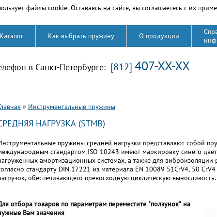
ользует файлы cookie. Оставаясь на сайте, вы соглашаетесь с их прим
Спр
Каталог
Как выбрать пружину
О продукции
инф
407-XX-XX
[812]
елефон в Санкт-Петербурге:
Вы здесь
Главная
»
Инструментальные пружины
СРЕДНЯЯ НАГРУЗКА (STMB)
Инструментальные пружины средней нагрузки представляют собой пруж
международным стандартом ISO 10243 имеют маркировку синего цвет
нагруженных амортизационных системах, а также для виброизоляции 
согласно стандарту DIN 17221 из материала EN 10089 51CrV4, 50 CrV
нагрузок, обеспечивающего превосходную циклическую выносливость.
Для отбора товаров по параметрам переместите "ползунок" на
нужные Вам значения