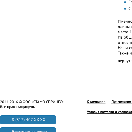
F
C 
Именно
длины 
место 
Из общ
относи
Наши с
Также 
вернут
2011-2016 © ООО «СТАМО СПРИНГС»
О компании
Применение 
Все права защищены
Условия поставки и упаковка
8 (812) 407-XX-XX
Электронная почта