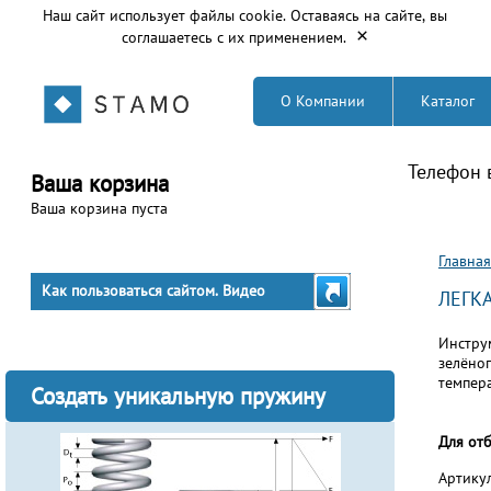
Наш сайт использует файлы cookie. Оставаясь на сайте, вы
×
соглашаетесь с их применением.
О Компании
Каталог
Телефон 
Ваша корзина
Ваша корзина пуста
Вы з
Главная
Как пользоваться сайтом. Видео
ЛЕГКА
Инстру
зелёног
темпер
Создать уникальную пружину
Для от
Артику