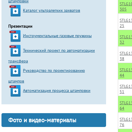
штамповки
STLG1
305
Каталог ультралегких захватов
STLG1
25
Презентации
Инструментальные газовые пружины
STLG1
32
Технический проект по автоматизации
STLG1
38
трансфера
STLG1
Руководство по проектированию
44
штампов
STLG1
Автоматизация процесса штамповки
51
STLG1
64
Фото и видео-материалы
STLG1
76