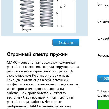
D - на
d - вну
Lo- сво
Создать
Огромный спектр пружин
R-жестк
СТАМО - современная высокотехнологичная
российская компания, специализирующаяся на
работе в машиностроительной отрасли. За
свою более чем 8-летнюю историю наша
команда, включающая в себя опытных и
профессионально компетентных специалистов,
инженеров и технологов, освоила на
* Обра
собственном производстве множество
соотве
технологий, как ведущих импортных, так и
российских разработок. Некоторые
изобретения СТАМО отмечены патентами