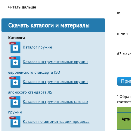
читать дальше
m
Скачать каталоги и материалы
n мин
Каталоги
Каталог пружин
d3 мак
Каталог инструментальных пружин
европейского стандарта ISO
Каталог инструментальных пружин
японского стандарта JIS
* Обра
Каталог инструментальных газовых
соотве
пружин
Арти
Каталог по автоматизации процесса