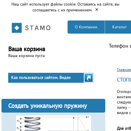
Наш сайт использует файлы cookie. Оставаясь на сайте, вы
×
соглашаетесь с их применением.
О Компании
Каталог
Телефон 
Ваша корзина
Ваша корзина пуста
Вы з
Главная
Как пользоваться сайтом. Видео
СТОП
Стопор
винтами
следую
Создать уникальную пружину
лапку -
видов 
Для от