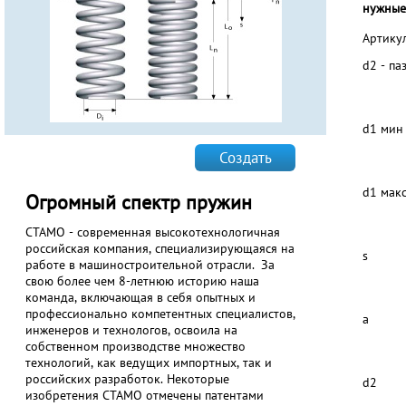
нужные
Артику
d2 - па
d1 мин
Создать
d1 мак
Огромный спектр пружин
СТАМО - современная высокотехнологичная
российская компания, специализирующаяся на
s
работе в машиностроительной отрасли. За
свою более чем 8-летнюю историю наша
команда, включающая в себя опытных и
профессионально компетентных специалистов,
a
инженеров и технологов, освоила на
собственном производстве множество
технологий, как ведущих импортных, так и
российских разработок. Некоторые
d2
изобретения СТАМО отмечены патентами