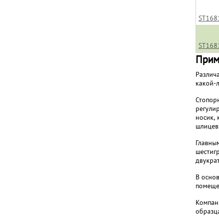
ST168
ST168
Прим
Различ
какой-
Стопор
регули
носик, 
шлицев
Главны
шестиг
двукрат
В осно
помеще
Компан
образца