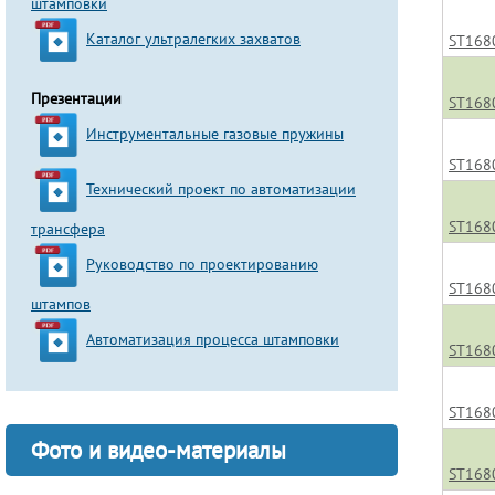
штамповки
Каталог ультралегких захватов
ST168
Презентации
ST168
Инструментальные газовые пружины
ST168
Технический проект по автоматизации
ST168
трансфера
Руководство по проектированию
ST168
штампов
Автоматизация процесса штамповки
ST168
ST168
Фото и видео-материалы
ST168